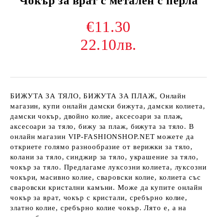
Чокър за врат с метален с перла
€11.30
22.10лв.
БИЖУТА ЗА ТЯЛО, БИЖУТА ЗА ПЛАЖ, Онлайн
магазин, купи онлайн дамски бижута, дамски колиета,
дамски чокър, двойно колие, аксесоари за плаж,
аксесоари за тяло, бижу за плаж, бижута за тяло. В
онлайн магазин VIP-FASHIONSHOP.NET можете да
откриете голямо разнообразие от верижки за тяло,
колани за тяло, синджир за тяло, украшение за тяло,
чокър за тяло. Предлагаме луксозни колиета, луксозни
чокъри, масивно колие, сваровски колие, колиета със
сваровски кристални камъни. Може да купите онлайн
чокър за врат, чокър с кристали, сребърно колие,
златно колие, сребърно колие чокър. Лято е, а на