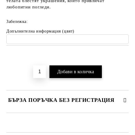
телата блестят украшения, които привличат
любопитни погледи.
Забележка:
Допълнителна информация (цвят)
Добави в желани
БЪРЗА ПОРЪЧКА БЕЗ РЕГИСТРАЦИЯ
САМО ПОПЪЛНЕТЕ 2 ПОЛЕТА