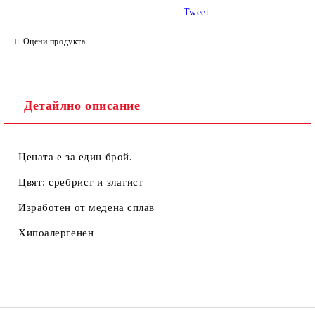
Tweet
Ние ще се свържем с вас в рамките на работния ден.
Оцени продукта
Детайлно описание
Цената е за един брой.
Цвят: сребрист и златист
Изработен от медена сплав
Хипоалергенен