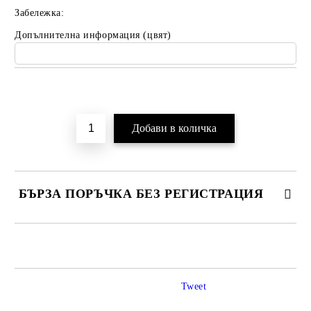
Забележка:
Допълнителна информация (цвят)
Добави в желани
БЪРЗА ПОРЪЧКА БЕЗ РЕГИСТРАЦИЯ
САМО ПОПЪЛНЕТЕ 2 ПОЛЕТА
Tweet
Ние ще се свържем с вас в рамките на работния ден.