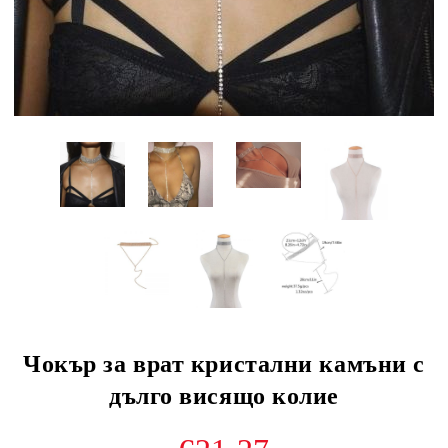
Чокър за врат кристални камъни с
дълго висящо колие