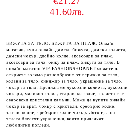
€21.27
41.60лв.
БИЖУТА ЗА ТЯЛО, БИЖУТА ЗА ПЛАЖ, Онлайн
магазин, купи онлайн дамски бижута, дамски колиета,
дамски чокър, двойно колие, аксесоари за плаж,
аксесоари за тяло, бижу за плаж, бижута за тяло. В
онлайн магазин VIP-FASHIONSHOP.NET можете да
откриете голямо разнообразие от верижки за тяло,
колани за тяло, синджир за тяло, украшение за тяло,
чокър за тяло. Предлагаме луксозни колиета, луксозни
чокъри, масивно колие, сваровски колие, колиета със
сваровски кристални камъни. Може да купите онлайн
чокър за врат, чокър с кристали, сребърно колие,
златно колие, сребърно колие чокър. Лято е, а на
телата блестят украшения, които привличат
любопитни погледи.