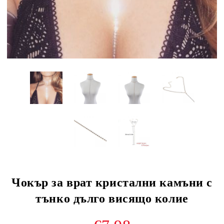
Чокър за врат кристални камъни с
тънко дълго висящо колие