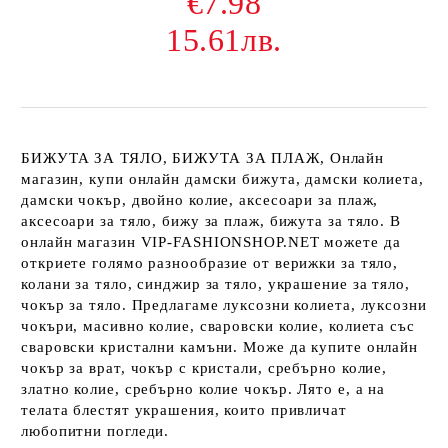
€7.98
15.61лв.
БИЖУТА ЗА ТЯЛО, БИЖУТА ЗА ПЛАЖ, Онлайн
магазин, купи онлайн дамски бижута, дамски колиета,
дамски чокър, двойно колие, аксесоари за плаж,
аксесоари за тяло, бижу за плаж, бижута за тяло. В
онлайн магазин VIP-FASHIONSHOP.NET можете да
откриете голямо разнообразие от верижки за тяло,
колани за тяло, синджир за тяло, украшение за тяло,
чокър за тяло. Предлагаме луксозни колиета, луксозни
чокъри, масивно колие, сваровски колие, колиета със
сваровски кристални камъни. Може да купите онлайн
чокър за врат, чокър с кристали, сребърно колие,
златно колие, сребърно колие чокър. Лято е, а на
телата блестят украшения, които привличат
любопитни погледи.