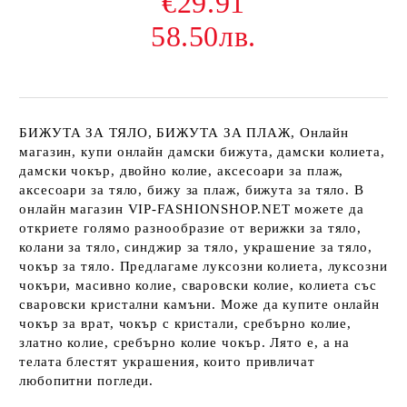
€29.91
58.50лв.
БИЖУТА ЗА ТЯЛО, БИЖУТА ЗА ПЛАЖ, Онлайн
магазин, купи онлайн дамски бижута, дамски колиета,
дамски чокър, двойно колие, аксесоари за плаж,
аксесоари за тяло, бижу за плаж, бижута за тяло. В
онлайн магазин VIP-FASHIONSHOP.NET можете да
откриете голямо разнообразие от верижки за тяло,
колани за тяло, синджир за тяло, украшение за тяло,
чокър за тяло. Предлагаме луксозни колиета, луксозни
чокъри, масивно колие, сваровски колие, колиета със
сваровски кристални камъни. Може да купите онлайн
чокър за врат, чокър с кристали, сребърно колие,
златно колие, сребърно колие чокър. Лято е, а на
телата блестят украшения, които привличат
любопитни погледи.