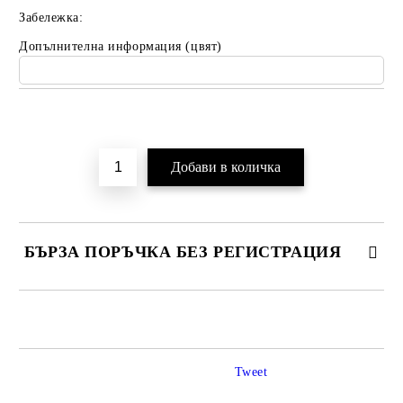
Забележка:
Допълнителна информация (цвят)
Добави в желани
БЪРЗА ПОРЪЧКА БЕЗ РЕГИСТРАЦИЯ
САМО ПОПЪЛНЕТЕ 2 ПОЛЕТА
Tweet
Ние ще се свържем с вас в рамките на работния ден.