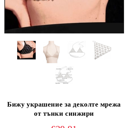
Бижу украшение за деколте мрежа
от тънки синжири