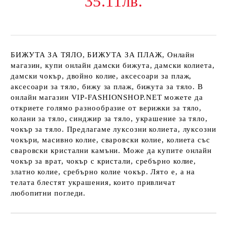
35.11лв.
БИЖУТА ЗА ТЯЛО, БИЖУТА ЗА ПЛАЖ, Онлайн
магазин, купи онлайн дамски бижута, дамски колиета,
дамски чокър, двойно колие, аксесоари за плаж,
аксесоари за тяло, бижу за плаж, бижута за тяло. В
онлайн магазин VIP-FASHIONSHOP.NET можете да
откриете голямо разнообразие от верижки за тяло,
колани за тяло, синджир за тяло, украшение за тяло,
чокър за тяло. Предлагаме луксозни колиета, луксозни
чокъри, масивно колие, сваровски колие, колиета със
сваровски кристални камъни. Може да купите онлайн
чокър за врат, чокър с кристали, сребърно колие,
златно колие, сребърно колие чокър. Лято е, а на
телата блестят украшения, които привличат
любопитни погледи.