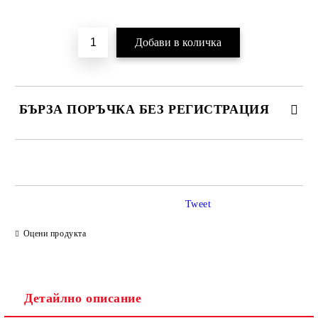
Добави в желани
БЪРЗА ПОРЪЧКА БЕЗ РЕГИСТРАЦИЯ
САМО ПОПЪЛНЕТЕ 2 ПОЛЕТА
Tweet
Ние ще се свържем с вас в рамките на работния ден.
Оцени продукта
Детайлно описание