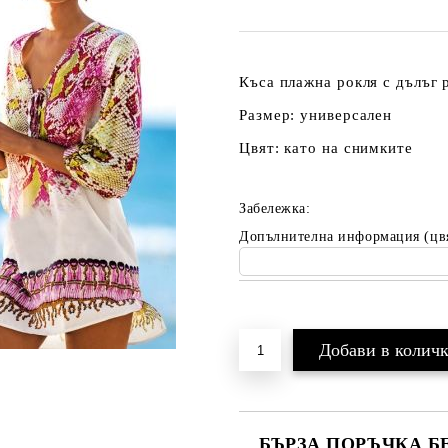
Къса плажна рокля с дълъг 
Размер: универсален
Цвят: като на снимките
Забележка:
Допълнителна информация (цв
Добави в желани
БЪРЗА ПОРЪЧКА Б