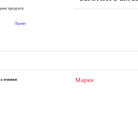
цени продукта
САМО ПОПЪЛНЕТЕ 2 ПОЛЕТА
Tweet
Ние ще се свържем с вас в рамки
Марки
за новини