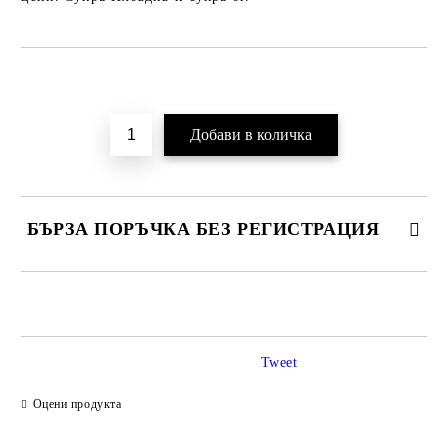
Добави в желани
БЪРЗА ПОРЪЧКА БЕЗ РЕГИСТРАЦИЯ
САМО ПОПЪЛНЕТЕ 2 ПОЛЕТА
Tweet
Ние ще се свържем с вас в рамките на работния ден.
Оцени продукта