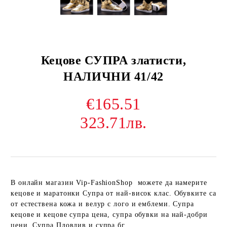
Кецове СУПРА златисти,
НАЛИЧНИ 41/42
€165.51
323.71лв.
В онлайн магазин Vip-FashionShop можете да намерите
кецове и маратонки Супра от най-висок клас. Обувките са
от естествена кожа и велур с лого и емблеми. Супра
кецове и кецове супра цена, супра обувки на най-добри
цени. Супра Пловдив и супра бг.