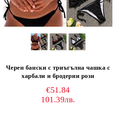
Черен бански с триъгълна чашка с
харбали и бродерии рози
€51.84
101.39лв.