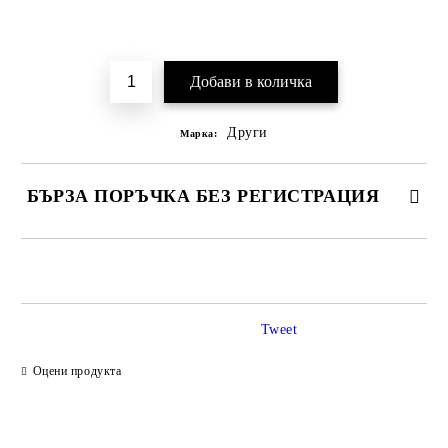
Добави в желани
Други
Марка:
БЪРЗА ПОРЪЧКА БЕЗ РЕГИСТРАЦИЯ
САМО ПОПЪЛНЕТЕ 2 ПОЛЕТА
Tweet
Ние ще се свържем с вас в рамките на работния ден.
Оцени продукта