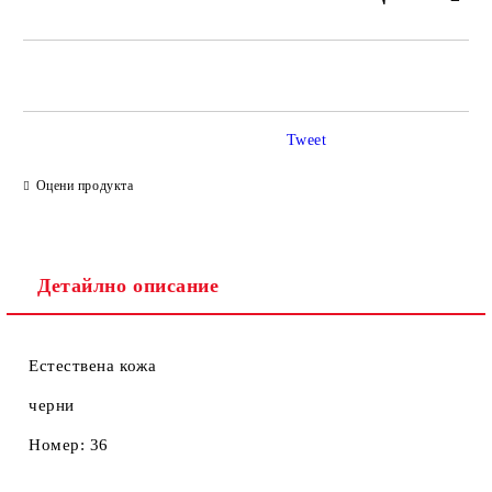
САМО ПОПЪЛНЕТЕ 2 ПОЛЕТА
Tweet
Ние ще се свържем с вас в рамките на работния ден.
Оцени продукта
Детайлно описание
Естествена кожа
черни
Номер: 36