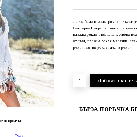
Лятна бяла плажна рокля с дълъг р
Викториа Сикрет с тънки презрамки
плажна рокля висококачествена ита
от шал, плажна рокля магазин, пла
рокля, лятна рокля, дълга рокля
Добави в желани
БЪРЗА ПОРЪЧКА Б
цени продукта
САМО ПОПЪЛНЕТЕ 2 ПОЛЕТА
Tweet