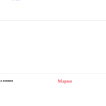
Ние ще се свържем с вас в рамки
Марки
за новини