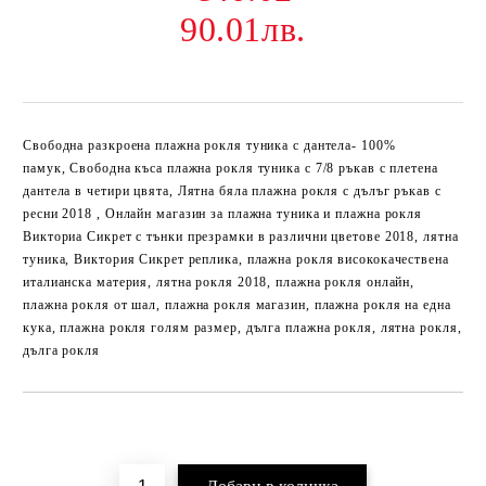
90.01лв.
Свободна разкроена плажна рокля туника с дантела- 100%
памук, Свободна къса плажна рокля туника с 7/8 ръкав с плетена
дантела в четири цвята, Лятна бяла плажна рокля с дълъг ръкав с
ресни 2018 , Онлайн магазин за плажна туника и плажна рокля
Викториа Сикрет с тънки презрамки в различни цветове 2018, лятна
туника, Виктория Сикрет реплика, плажна рокля висококачествена
италианска материя, лятна рокля 2018, плажна рокля онлайн,
плажна рокля от шал, плажна рокля магазин, плажна рокля на една
кука, плажна рокля голям размер, дълга плажна рокля, лятна рокля,
дълга рокля
Добави в желани