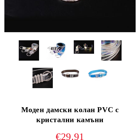
Моден дамски колан PVC с
кристални камъни
€29.91