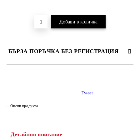
Добави в желани
БЪРЗА ПОРЪЧКА БЕЗ РЕГИСТРАЦИЯ
САМО ПОПЪЛНЕТЕ 2 ПОЛЕТА
Tweet
Ние ще се свържем с вас в рамките на работния ден.
Оцени продукта
Детайлно описание