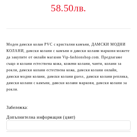
58.50лв.
Моден дамски колан PVC с кристални камъни, ДАМСКИ МОДНИ
КОЛАНИ, дамски колани с камъни и дамски колани маркови можете
да закупите от онлайн магазин Vip-fashionshop.com. Предлагаме
също и колани естествена кожа, кожени колани, чанти, колани за
рокли, дамски колани естествена кожа, дамски колани онлайн,
дамски модни колани, дамски колани guess, дамски колани реплика,
дамски колани с камъни, дамски колани маркови, дамски колани за
рокли.
Забележка:
Допълнителна информация (цвят)