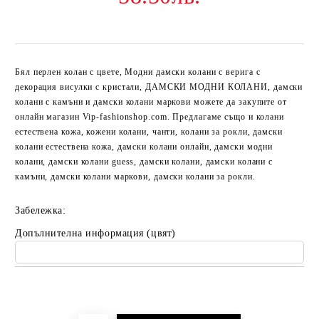
Бял перлен колан с цвете
, Модни дамски колани с верига с
декорация висулки с кристали, ДАМСКИ МОДНИ КОЛАНИ, дамски
колани с камъни и дамски колани маркови можете да закупите от
онлайн магазин Vip-fashionshop.com. Предлагаме също и колани
естествена кожа, кожени колани, чанти, колани за рокли, дамски
колани естествена кожа, дамски колани онлайн, дамски модни
колани, дамски колани guess, дамски колани, дамски колани с
камъни, дамски колани маркови, дамски колани за рокли.
Забележка:
Допълнителна информация (цвят)
Добави в желани