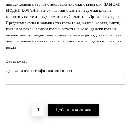
дамски колани с верига с декорация висулки с кристали, ДАМСКИ
МОДНИ КОЛАНИ, дамски колани с камъни и дамски колани
маркови можете да закупите от онлайн магазин Vip-fashionshop.com.
Предлагаме също и колани естествена кожа, кожени колани, чанти,
колани за рокли, дамски колани естествена кожа, дамски колани
онлайн, дамски модни колани, дамски колани guess, дамски колани,
дамски колани с камъни, дамски колани маркови, дамски колани за
рокли.
Забележка:
Допълнителна информация (цвят)
Добави в желани