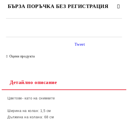
БЪРЗА ПОРЪЧКА БЕЗ РЕГИСТРАЦИЯ
САМО ПОПЪЛНЕТЕ 2 ПОЛЕТА
Tweet
Ние ще се свържем с вас в рамките на работния ден.
Оцени продукта
Детайлно описание
Цветове- като на снимките
Ширина на колан: 1,5
см
Дължина на колана: 68 см