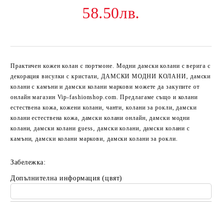
58.50лв.
Практичен кожен колан с портмоне.
Модни дамски колани с верига с
декорация висулки с кристали, ДАМСКИ МОДНИ КОЛАНИ, дамски
колани с камъни и дамски колани маркови можете да закупите от
онлайн магазин Vip-fashionshop.com. Предлагаме също и колани
естествена кожа, кожени колани, чанти, колани за рокли, дамски
колани естествена кожа, дамски колани онлайн, дамски модни
колани, дамски колани guess, дамски колани, дамски колани с
камъни, дамски колани маркови, дамски колани за рокли.
Забележка:
Допълнителна информация (цвят)
Добави в желани