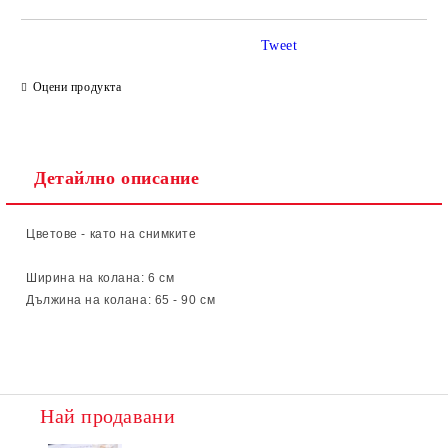
Tweet
Ние ще се свържем с вас в рамките на работния ден.
Оцени продукта
Детайлно описание
Цветове - като на снимките
Ширина на колана: 6
см
Дължина на колана: 65 - 90 см
Най продавани