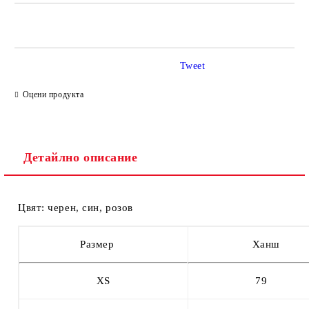
САМО ПОПЪЛНЕТЕ 2 ПОЛЕТА
Tweet
Ние ще се свържем с вас в рамките на работния ден.
Оцени продукта
Детайлно описание
Цвят: черен, син, розов
Размер
Ханш
XS
79