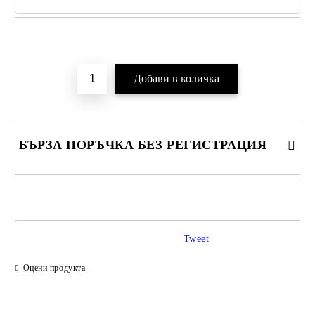
Добави в желани
БЪРЗА ПОРЪЧКА БЕЗ РЕГИСТРАЦИЯ
САМО ПОПЪЛНЕТЕ 2 ПОЛЕТА
Tweet
Ние ще се свържем с вас в рамките на работния ден.
Оцени продукта