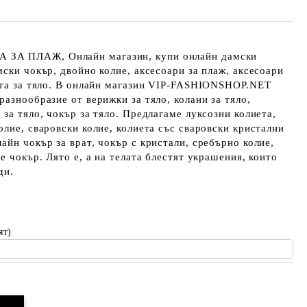
ЗА ПЛАЖ, Онлайн магазин, купи онлайн дамски
мски чокър, двойно колие, аксесоари за плаж, аксесоари
жута за тяло. В онлайн магазин VIP-FASHIONSHOP.NET
разнообразие от верижки за тяло, колани за тяло,
 за тяло, чокър за тяло. Предлагаме луксозни колиета,
олие, сваровски колие, колиета със сваровски кристални
айн чокър за врат, чокър с кристали, сребърно колие,
е чокър. Лято е, а на телата блестят украшения, които
ди.
ят)