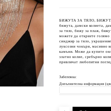
БИЖУТА ЗА ТЯЛО, БИЖУТА 
бижута, дамски колиета, да
за тяло, бижу за плаж, би
можете да откриете голямо 
синджир за тяло, украшение
луксозни чокъри, масивно к
камъни. Може да купите онл
златно колие, сребърно коли
привличат любопитни погле
Забележка:
Допълнителна информация (цв
Добави в желани