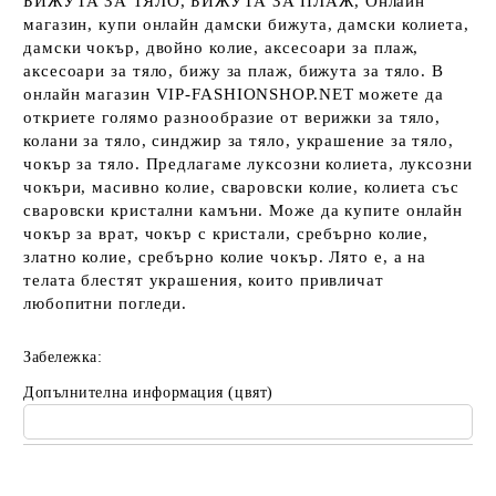
БИЖУТА ЗА ТЯЛО, БИЖУТА ЗА ПЛАЖ, Онлайн
магазин, купи онлайн дамски бижута, дамски колиета,
дамски чокър, двойно колие, аксесоари за плаж,
аксесоари за тяло, бижу за плаж, бижута за тяло. В
онлайн магазин VIP-FASHIONSHOP.NET можете да
откриете голямо разнообразие от верижки за тяло,
колани за тяло, синджир за тяло, украшение за тяло,
чокър за тяло. Предлагаме луксозни колиета, луксозни
чокъри, масивно колие, сваровски колие, колиета със
сваровски кристални камъни. Може да купите онлайн
чокър за врат, чокър с кристали, сребърно колие,
златно колие, сребърно колие чокър. Лято е, а на
телата блестят украшения, които привличат
любопитни погледи.
Забележка:
Допълнителна информация (цвят)
Добави в желани