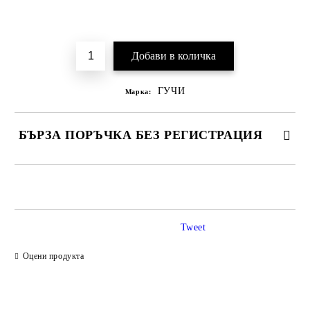
Добави в желани
ГУЧИ
Марка:
БЪРЗА ПОРЪЧКА БЕЗ РЕГИСТРАЦИЯ
САМО ПОПЪЛНЕТЕ 2 ПОЛЕТА
Tweet
Ние ще се свържем с вас в рамките на работния ден.
Оцени продукта