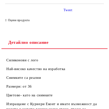
Tweet
Ние ще се свържем с вас в рамките на работния ден.
Оцени продукта
Детайлно описание
Силиконови с лого
Най-високо качество на изработка
Снимките са реални
Размери: от 36
Цветове- като на снимките
Изпращаме с Куриери Еконт и имате възможност да