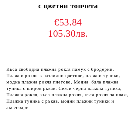
с цветни топчета
€53.84
105.30лв.
Къса свободна плажна рокля памук с бродерии,
Плажни рокли в различни цветове, плажни туники,
модна плажна рокля плетово, Модна бяла плажна
туника с широк ръкав. Секси черна плажна туника,
Плажна рокля, къса плажна рокля, къса рокля за плаж,
Плажна туника с ръкав, модни плажни туники и
аксесоари
Добави в желани