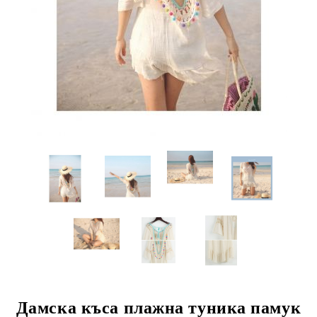
Дамска къса плажна туника памук