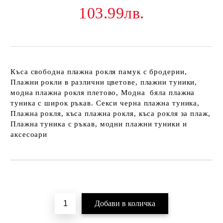
103.99лв.
Къса свободна плажна рокля памук с бродерии,
Плажни рокли в различни цветове, плажни туники,
модна плажна рокля плетово, Модна бяла плажна
туника с широк ръкав. Секси черна плажна туника,
Плажна рокля, къса плажна рокля, къса рокля за плаж,
Плажна туника с ръкав, модни плажни туники и
аксесоари
Добави в желани