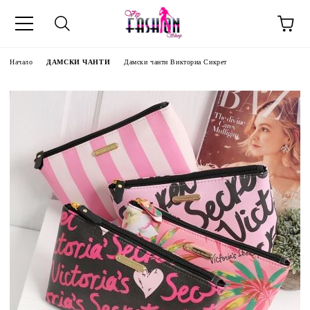
Начало
ДАМСКИ ЧАНТИ
Дамски чанти Викториа Сикрет