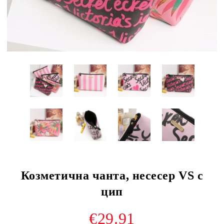
Козметична чанта, несесер VS с
цип
€29.91