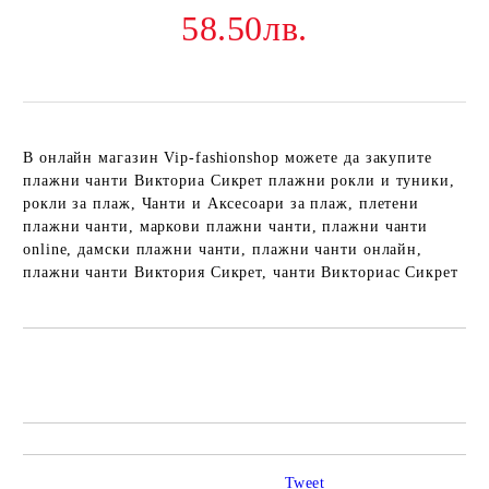
58.50лв.
В онлайн магазин Vip-fashionshop можете да закупите
плажни чанти Викториа Сикрет плажни рокли и туники,
рокли за плаж, Чанти и Аксесоари за плаж, плетени
плажни чанти, маркови плажни чанти, плажни чанти
online, дамски плажни чанти, плажни чанти онлайн,
плажни чанти Виктория Сикрет, чанти Викториас Сикрет
Добави в желани
Tweet