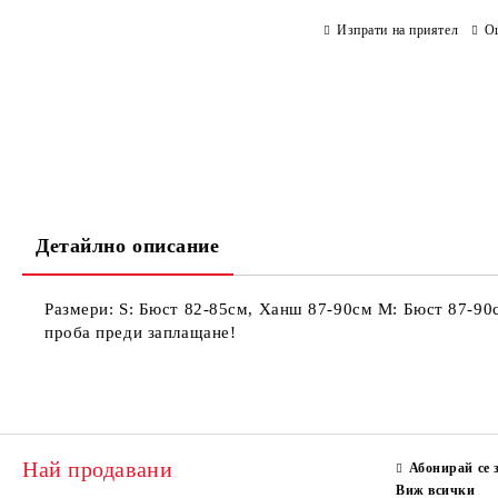
Изпрати на приятел
О
Детайлно описание
Размери: S: Бюст 82-85см, Ханш 87-90см М: Бюст 87-
проба преди заплащане!
Най продавани
Абонирай се 
Виж всички