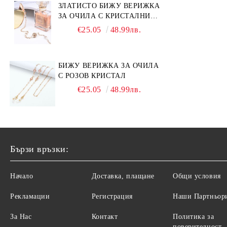
ЗЛАТИСТО БИЖУ ВЕРИЖКА
ЗА ОЧИЛА С КРИСТАЛНИ
КАМЪНИ И ПЕРЛИ
€25.05
48.99лв.
БИЖУ ВЕРИЖКА ЗА ОЧИЛА
С РОЗОВ КРИСТАЛ
€25.05
48.99лв.
Бързи връзки:
Начало
Доставка, плащане
Общи условия
Рекламации
Регистрация
Наши Партньор
За Нас
Контакт
Политика за
поверителност