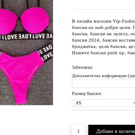
В онлайн магазин Vip-Fashi
бански на най-добри цени. 
бански, бански на лалета, о
бански 2024, бански костюм
бриджитка, цели бански, це
Нашите бански push up, бан
Забележка:
Допълнителна информация (цв
Размер Бански:
Добави в желани