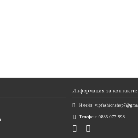
Информация за контакти:
Имейл:
vipfashionshop7@gma
Телефон:
0885 077 998
и