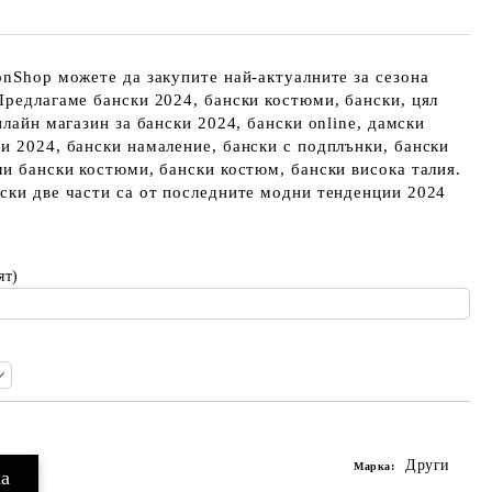
onShop можете да закупите най-актуалните за сезона
Предлагаме бански 2024, бански костюми, бански, цял
нлайн магазин за бански 2024, бански online, дамски
и 2024, бански намаление, бански с подплънки, бански
ли бански костюми, бански костюм, бански висока талия.
ски две части са от последните модни тенденции 2024
ят)
Други
Марка: