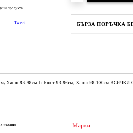
цени продукта
Tweet
БЪРЗА ПОРЪЧКА Б
САМО ПОПЪЛНЕТЕ 2 ПОЛЕТА
Ние ще се свържем с вас в рамки
90см, Ханш 93-98см L: Бюст 93-96см, Ханш 98-100см ВСИЧКИ
Марки
за новини