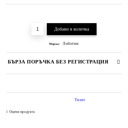
Добави в желани
Лоботин
Марка:
БЪРЗА ПОРЪЧКА БЕЗ РЕГИСТРАЦИЯ
САМО ПОПЪЛНЕТЕ 2 ПОЛЕТА
Tweet
Ние ще се свържем с вас в рамките на работния ден.
Оцени продукта