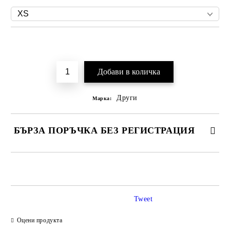
Добави в желани
Други
Марка:
БЪРЗА ПОРЪЧКА БЕЗ РЕГИСТРАЦИЯ
САМО ПОПЪЛНЕТЕ 2 ПОЛЕТА
Tweet
Ние ще се свържем с вас в рамките на работния ден.
Оцени продукта