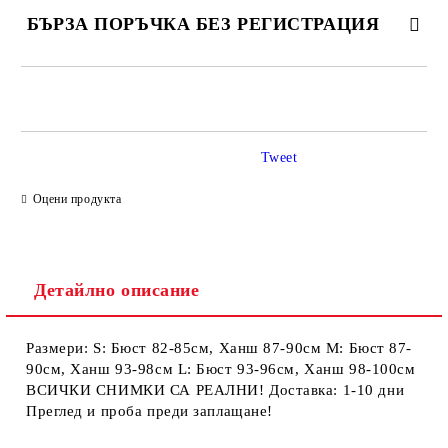
БЪРЗА ПОРЪЧКА БЕЗ РЕГИСТРАЦИЯ
САМО ПОПЪЛНЕТЕ 2 ПОЛЕТА
Tweet
Ние ще се свържем с вас в рамките на работния ден.
Оцени продукта
Детайлно описание
Размери: S: Бюст 82-85см, Ханш 87-90см М: Бюст 87-
90см, Ханш 93-98см L: Бюст 93-96см, Ханш 98-100см
ВСИЧКИ СНИМКИ СА РЕАЛНИ! Доставка: 1-10 дни
Преглед и проба преди заплащане!