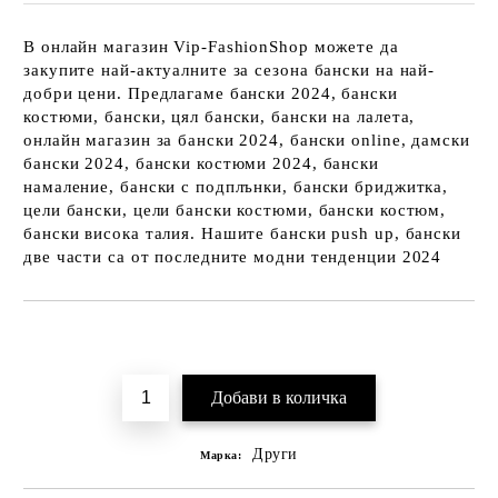
В онлайн магазин Vip-FashionShop можете да
закупите най-актуалните за сезона бански на най-
добри цени. Предлагаме бански 2024, бански
костюми, бански, цял бански, бански на лалета,
онлайн магазин за бански 2024, бански online, дамски
бански 2024, бански костюми 2024, бански
намаление, бански с подплънки, бански бриджитка,
цели бански, цели бански костюми, бански костюм,
бански висока талия. Нашите бански push up, бански
две части са от последните модни тенденции 2024
Добави в желани
Други
Марка: