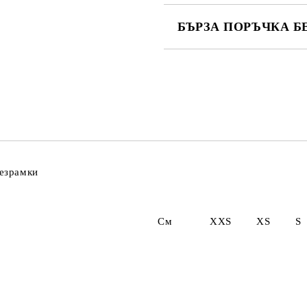
БЪРЗА ПОРЪЧКА Б
САМО ПОПЪЛНЕТЕ 2 ПОЛЕТА
Ние ще се свържем с вас в рамки
резрамки
XS, S, M, 
 XS S M