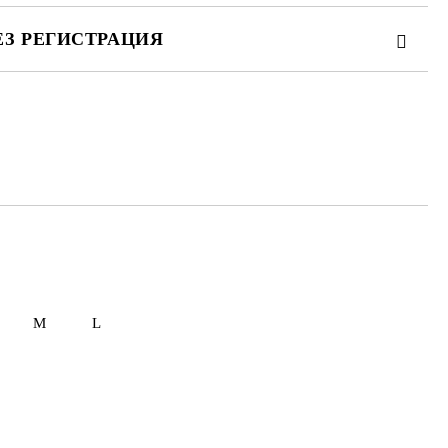
ЕЗ РЕГИСТРАЦИЯ
те на работния ден.
L
 L