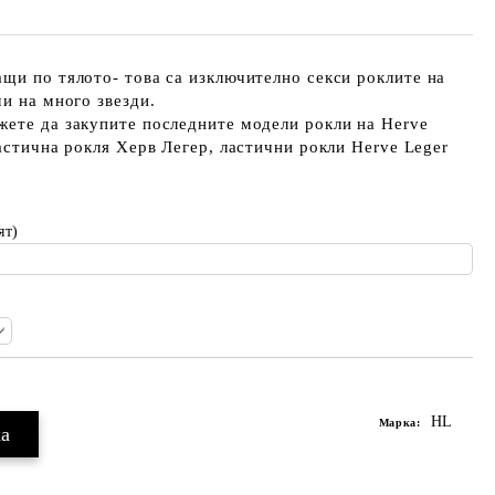
щи по тялото- това са изключително секси роклите на
ми на много звезди.
жете да закупите последните модели рокли на Herve
Ластична рокля Херв Легер, ластични рокли Herve Leger
ят)
HL
Марка: