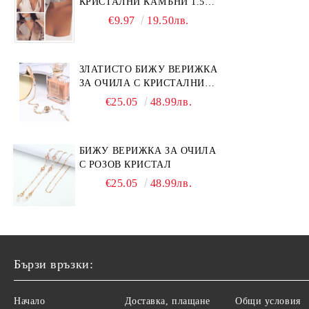
КРИСТАЛНИ КАМЪНИ 1.5
СМ
€9.97
19.50лв.
ЗЛАТИСТО БИЖУ ВЕРИЖКА
ЗА ОЧИЛА С КРИСТАЛНИ
КАМЪНИ И ПЕРЛИ
€25.05
48.99лв.
БИЖУ ВЕРИЖКА ЗА ОЧИЛА
С РОЗОВ КРИСТАЛ
€25.05
48.99лв.
Бързи връзки:
Начало
Доставка, плащане
Общи условия