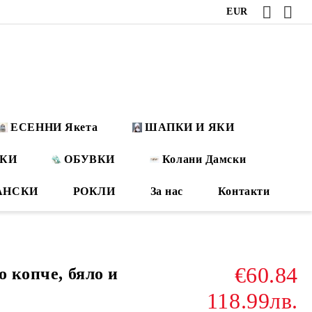
EUR
ЕСЕННИ Якета
ШАПКИ И ЯКИ
ОКИ
ОБУВКИ
Колани Дамски
АНСКИ
РОКЛИ
За нас
Контакти
€60.84
о копче, бяло и
118.99лв.