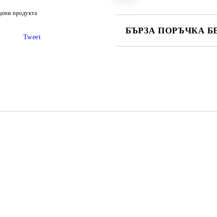
цени продукта
БЪРЗА ПОРЪЧКА Б
Tweet
САМО ПОПЪЛНЕТЕ 2 ПОЛЕТА
Ние ще се свържем с вас в рамки