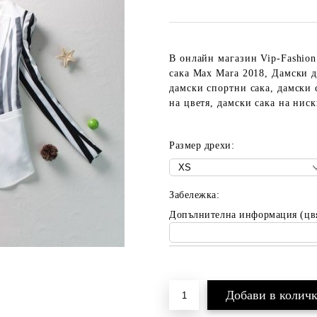
В онлайн магазин Vip-Fashio
сака Max Mara 2018, Дамски д
дамски спортни сака, дамски 
на цветя, дамски сака на нис
Размер дрехи:
Забележка:
Допълнителна информация (цв
Добави в желани