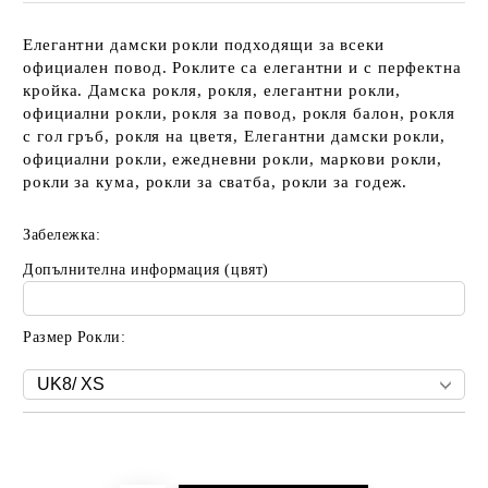
Елегантни дамски рокли подходящи за всеки
официален повод. Роклите са елегантни и с перфектна
кройка. Дамска рокля, рокля, елегантни рокли,
официални рокли, рокля за повод, рокля балон, рокля
с гол гръб, рокля на цветя, Елегантни дамски рокли,
официални рокли, ежедневни рокли, маркови рокли,
рокли за кума, рокли за сватба, рокли за годеж.
Забележка:
Допълнителна информация (цвят)
Размер Рокли:
Добави в желани