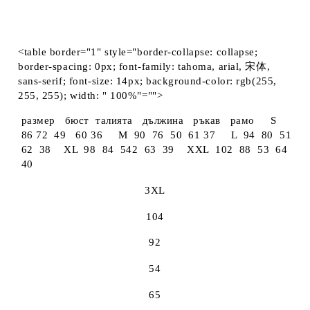
<table border="1" style="border-collapse: collapse;
border-spacing: 0px; font-family: tahoma, arial, 宋体,
sans-serif; font-size: 14px; background-color: rgb(255,
255, 255); width: " 100%"="">
размер бюст талията дължина ръкав рамо S
86 72 49 60 36 M 90 76 50 61 37 L 94 80 51
62 38 XL 98 84 542 63 39 XXL 102 88 53 64
40
3XL
104
92
54
65