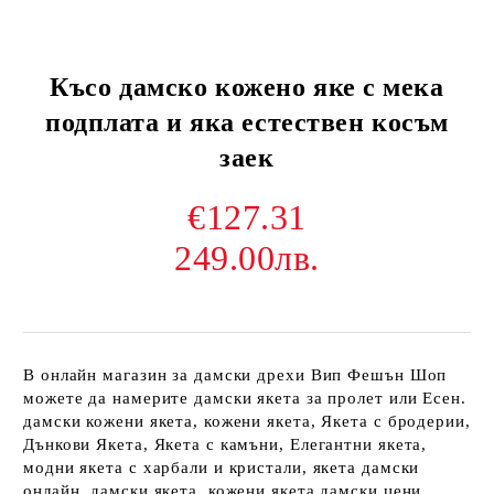
Късо дамско кожено яке с мека
подплата и яка естествен косъм
заек
€127.31
249.00лв.
В онлайн магазин за дамски дрехи Вип Фешън Шоп
можете да намерите дамски якета за пролет или Есен.
дамски кожени якета, кожени якета, Якета с бродерии,
Дънкови Якета, Якета с камъни, Елегантни якета,
модни якета с харбали и кристали, якета дамски
онлайн, дамски якета, кожени якета дамски цени,