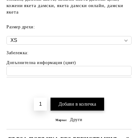
кожени якета дамски, якета дамски онлайн, дамски
якета
Размер дрехи:
Забележка:
Допълнителна информация (цвят)
Добави в желани
Други
Марка: