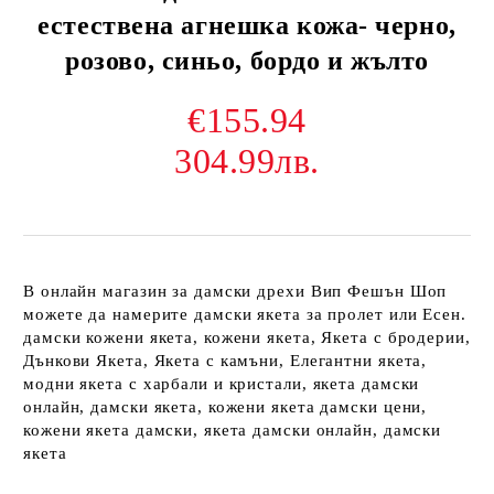
естествена агнешка кожа- черно,
розово, синьо, бордо и жълто
€155.94
304.99лв.
В онлайн магазин за дамски дрехи Вип Фешън Шоп
можете да намерите дамски якета за пролет или Есен.
дамски кожени якета, кожени якета, Якета с бродерии,
Дънкови Якета, Якета с камъни, Елегантни якета,
модни якета с харбали и кристали, якета дамски
онлайн, дамски якета, кожени якета дамски цени,
кожени якета дамски, якета дамски онлайн, дамски
якета