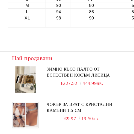
M
90
80
5
L
94
86
5
XL
98
90
5
Най продавани
ЗИМНО КЪСО ПАЛТО ОТ
ЕСТЕСТВЕН КОСЪМ ЛИСИЦА
€227.52
444.99лв.
ЧОКЪР ЗА ВРАТ С КРИСТАЛНИ
КАМЪНИ 1.5 СМ
€9.97
19.50лв.