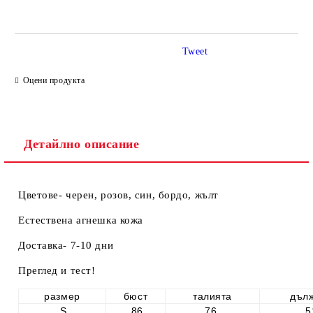
Tweet
Ние ще се свържем с вас в рамките на работния ден.
Оцени продукта
Детайлно описание
Цветове- черен, розов, син, бордо, жълт
Естествена агнешка кожа
Доставка- 7-10 дни
Преглед и тест!
размер
бюст
талията
дъл
S
86
76
5