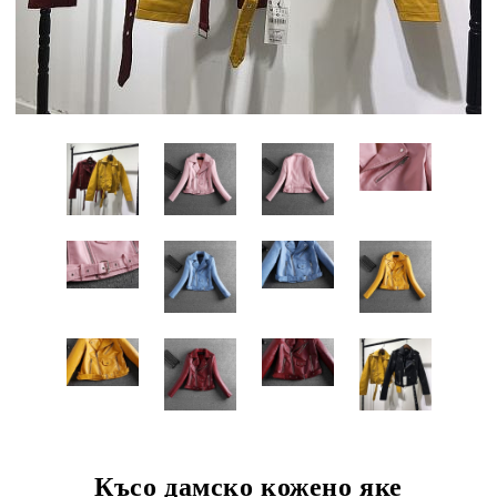
Късо дамско кожено яке