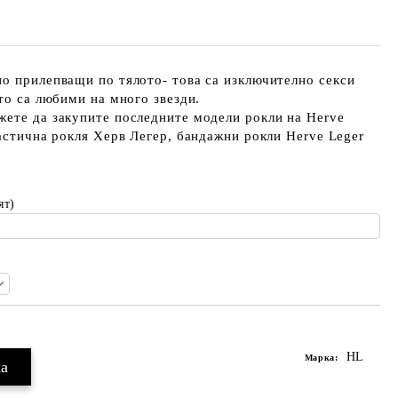
о прилепващи по тялото- това са изключително секси
ито са любими на много звезди.
жете да закупите последните модели рокли на Herve
Ластична рокля Херв Легер, бандажни рокли Herve Leger
ят)
HL
Марка: