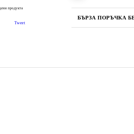
цени продукта
БЪРЗА ПОРЪЧКА Б
Tweet
САМО ПОПЪЛНЕТЕ 2 ПОЛЕТА
Ние ще се свържем с вас в рамки
S, S, M, L
 S M