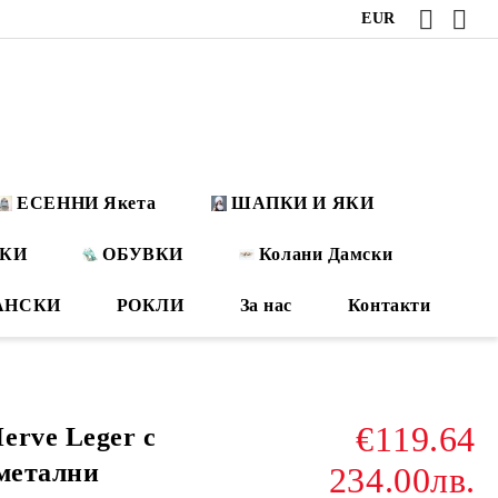
EUR
ЕСЕННИ Якета
ШАПКИ И ЯКИ
ОКИ
ОБУВКИ
Колани Дамски
АНСКИ
РОКЛИ
За нас
Контакти
€119.64
erve Leger с
 метални
234.00лв.