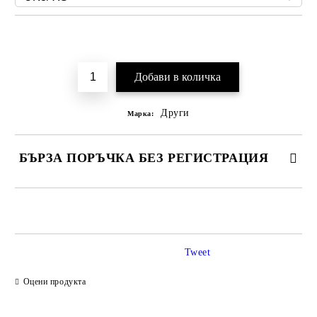
Добави в желани
Други
Марка:
БЪРЗА ПОРЪЧКА БЕЗ РЕГИСТРАЦИЯ
САМО ПОПЪЛНЕТЕ 2 ПОЛЕТА
Tweet
Ние ще се свържем с вас в рамките на работния ден.
Оцени продукта