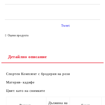
САМО ПОПЪЛНЕТЕ 2 ПОЛЕТА
Tweet
Ние ще се свържем с вас в рамките на работния ден.
Оцени продукта
Детайлно описание
Спортен Комплект с бродерия на рози
Материя- кадифе
Цвят: като на снимките
Дължина на