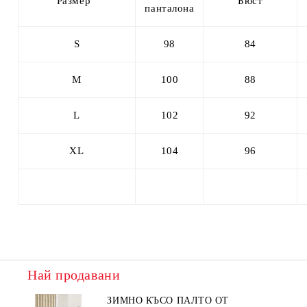
Размер
Бюст
панталона
S
98
84
M
100
88
L
102
92
XL
104
96
Най продавани
ЗИМНО КЪСО ПАЛТО ОТ