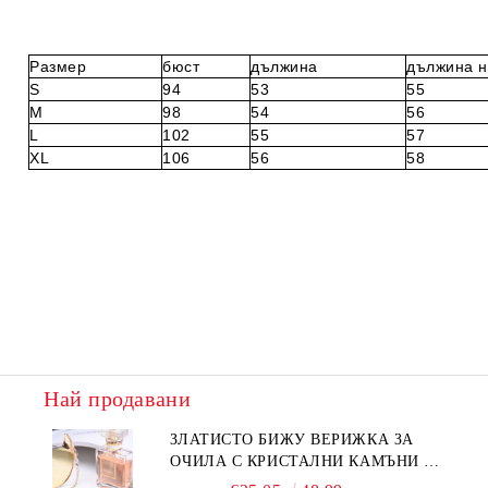
Размер
бюст
дължина
дължина н
S
94
53
55
M
98
54
56
L
102
55
57
XL
106
56
58
Най продавани
ЗЛАТИСТО БИЖУ ВЕРИЖКА ЗА
ОЧИЛА С КРИСТАЛНИ КАМЪНИ И
ПЕРЛИ