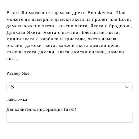
В онлайн магазин за дамски дрехи Вип Фешън Шоп
можете да намерите дамски якета за пролет или Есен.
дамски кожени якета, кожени якета, Якета с бродерии,
Дънкови Якета, Якета с камъни, Елегантни якета,
модни якета с харбали и кристали, якета дамски
онлайн, дамски якета, кожени якета дамски цени,
кожени якета дамски, якета дамски онлайн, дамски
якета
Размер Яке:
Забележка:
Допълнителна информация (цвят)
Добави в желани