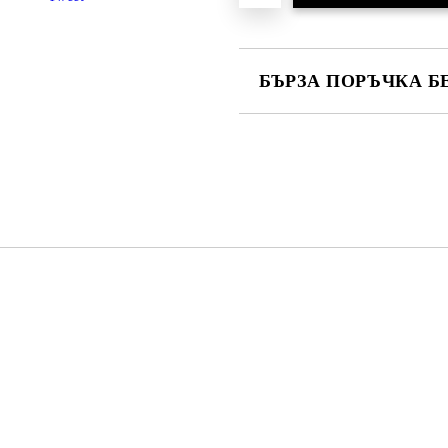
БЪРЗА ПОРЪЧКА Б
САМО ПОПЪЛНЕТЕ 2 ПОЛЕТА
Ние ще се свържем с вас в рамки