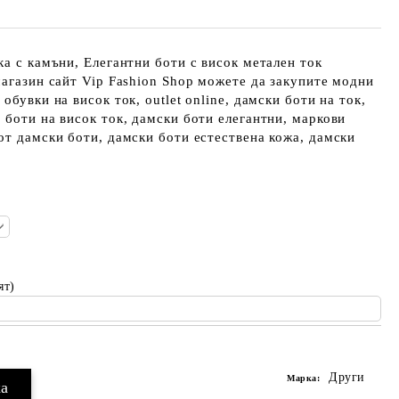
ка с камъни, Елегантни боти с висок метален ток
магазин сайт Vip Fashion Shop можете да закупите модни
обувки на висок ток, outlet online, дамски боти на ток,
 боти на висок ток, дамски боти елегантни, маркови
от дамски боти, дамски боти естествена кожа, дамски
ят)
Други
Марка: