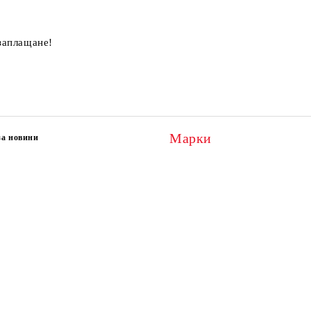
 заплащане!
Марки
за новини