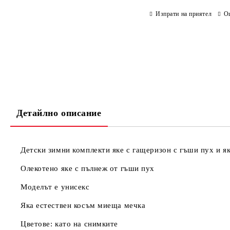
Изпрати на приятел
О
Детайлно описание
Детски зимни комплекти яке с гащеризон с гъши пух и я
Олекотено яке с пълнеж от гъши пух
Моделът е унисекс
Яка естествен косъм миеща мечка
Цветове: като на снимките