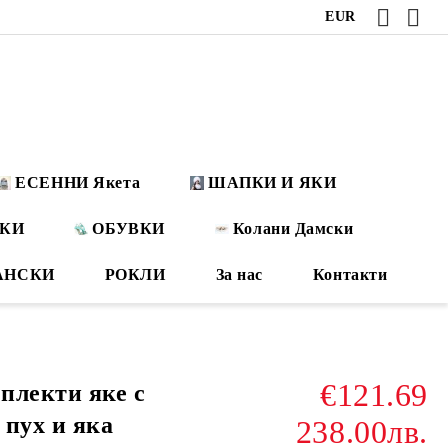
EUR
ЕСЕННИ Якета
ШАПКИ И ЯКИ
ОКИ
ОБУВКИ
Колани Дамски
АНСКИ
РОКЛИ
За нас
Контакти
€121.69
плекти яке с
 пух и яка
238.00лв.