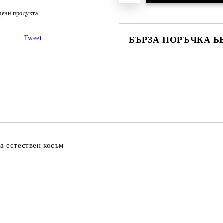
цени продукта
Tweet
БЪРЗА ПОРЪЧКА Б
САМО ПОПЪЛНЕТЕ 2 ПОЛЕТА
Ние ще се свържем с вас в рамки
ка естествен косъм