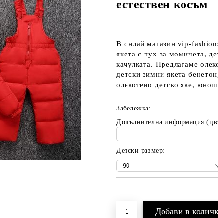
естествен косъм
В онлай магазин vip-fashio
якета с пух за момичета, де
качулката. Предлагаме олеко
детски зимни якета бенетон,
олекотено детско яке, юноше
Забележка:
Допълнителна информация (цв
Детски размер:
Добави в желани