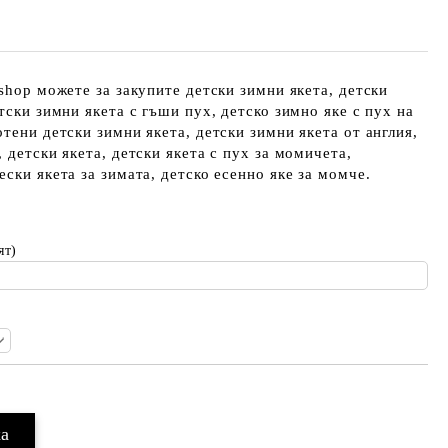
nshop можете за закупите детски зимни якета, детски
тски зимни якета с гъши пух, детско зимно яке с пух на
тени детски зимни якета, детски зимни якета от англия,
 детски якета, детски якета с пух за момичета,
ски якета за зимата, детско есенно яке за момче.
ят)