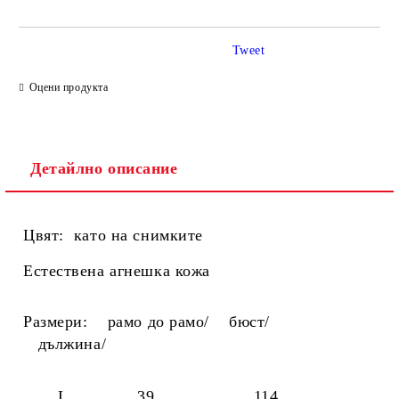
Tweet
Ние ще се свържем с вас в рамките на работния ден.
Оцени продукта
Детайлно описание
Цвят: като на снимките
Естествена агнешка кожа
Размери:
рамо до рамо/ бюст/
дължина/
L 39 114