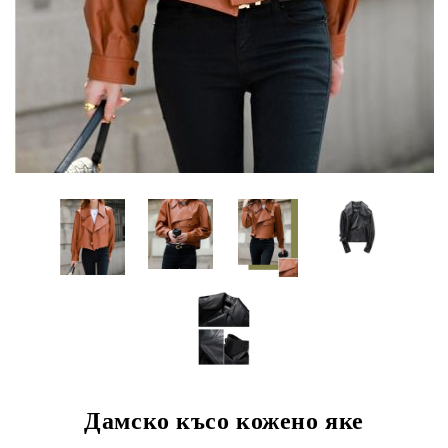
Дамско късо кожено яке