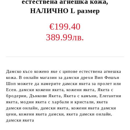
естествена агнешка кожа,
НАЛИЧНО L размер
€199.40
389.99лв.
Дамско късо кожено яке с ципове естествена агнешка
кожа. В онлайн магазин за дамски дрехи Вип Фешън
Шоп можете да намерите дамски якета за пролет или
Есен. дамски кожени якета, кожени якета, Якета с
бродерии, Дънкови Якета, Якета с камъни, Елегантни
якета, модни якета с харбали и кристали, якета
дамски онлайн, дамски якета, кожени якета дамски
цени, кожени якета дамски, якета дамски онлайн,
дамски якета