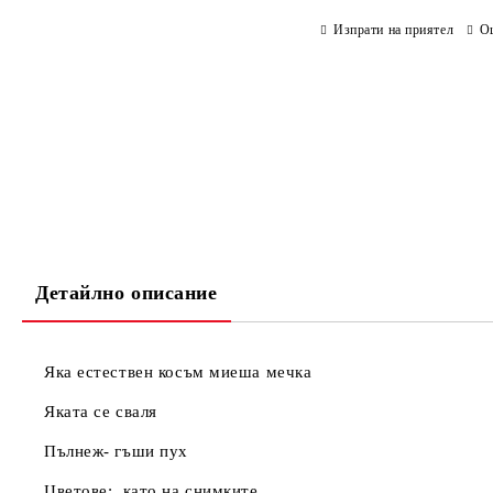
Изпрати на приятел
О
Детайлно описание
Яка естествен косъм миеша мечка
Яката се сваля
Пълнеж- гъши пух
Цветове: като на снимките