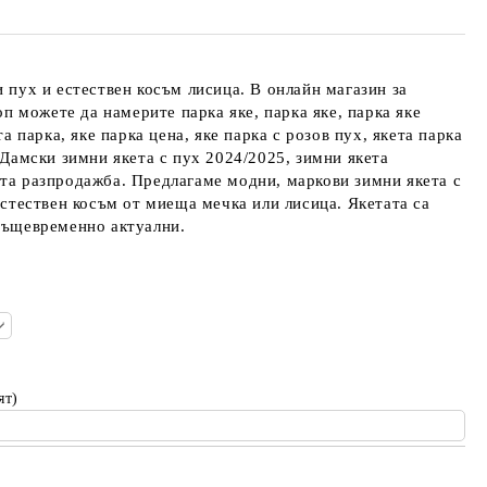
и пух и естествен косъм лисица. В онлайн магазин за
 можете да намерите парка яке, парка яке, парка яке
та парка, яке парка цена, яке парка с розов пух, якета парка
 Дамски зимни якета с пух 2024/2025, зимни якета
та разпродажба. Предлагаме модни, маркови зимни якета с
 естествен косъм от миеща мечка или лисица. Якетата са
 същевременно актуални.
ят)