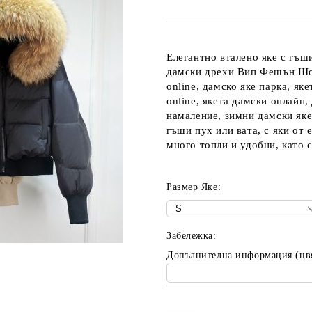
Елегантно вталено яке с гъш
дамски дрехи Вип Фешън Шоп
online, дамско яке парка, яке
online, якета дамски онлайн,
намаление, зимни дамски яке
гъши пух или вата, с яки от
много топли и удобни, като
Размер Яке:
Забележка:
Допълнителна информация (цв
Добави в желани