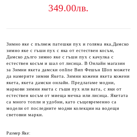
349.00лв.
Зимно яке с пълнеж патешки пух и голяма яка,Дамско
зимно яке с гъши пух с яка от естествен косъм,
Дамско дълго зимно яке с гъши пух с качулка с
естествен косъм и шал от лисица. В Онлайн магазин
за Зимни якета дамски online Вип Фешън Шоп можете
да намерите зимни Якета. Зимни кожени якета кожени
якета, якета дамски онлайн. Предлагаме модни,
маркови зимни якета с гъши пух или вата, с яки от
естествен косъм от миеща мечка или лисица. Якетата
са много топли и удобни, като същевременно са
модели от последните модни колекции на водещи
световни марки.
Размер Яке: