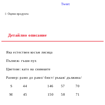
Tweet
Ние ще се свържем с вас в рамките на работния ден.
Оцени продукта
Детайлно описание
Яка естествен косъм лисица
Пълнеж- гъши пух
Цветове: като на снимките
Размер: рамо до рамо/ бюст/ ръкав/ дължина/
S 44 146 57 70
M 45 150 58 71