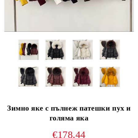
Зимно яке с пълнеж патешки пух и
голяма яка
€178.44