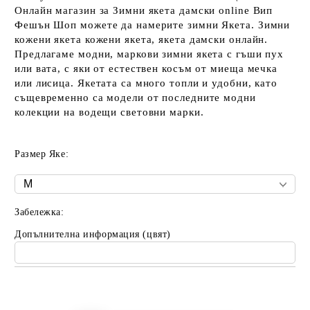
Онлайн магазин за Зимни якета дамски online Вип
Фешън Шоп можете да намерите зимни Якета. Зимни
кожени якета кожени якета, якета дамски онлайн.
Предлагаме модни, маркови зимни якета с гъши пух
или вата, с яки от естествен косъм от миеща мечка
или лисица. Якетата са много топли и удобни, като
същевременно са модели от последните модни
колекции на водещи световни марки.
Размер Яке:
Забележка:
Допълнителна информация (цвят)
Добави в желани