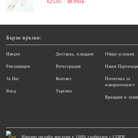
€25.05
48.99лв.
Бързи връзки:
Начало
Доставка, плащане
Общи условия
Рекламации
Регистрация
Наши Партньор
За Нас
Контакт
Политика за
поверителност
Вход
Търсене
Връщане и замя
Нашият онлайн магазин е 100% съобразен с GDPR.
GDPR