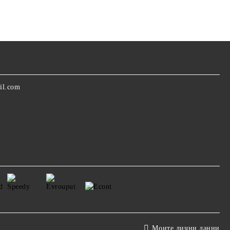
il.com
Моите лични данни