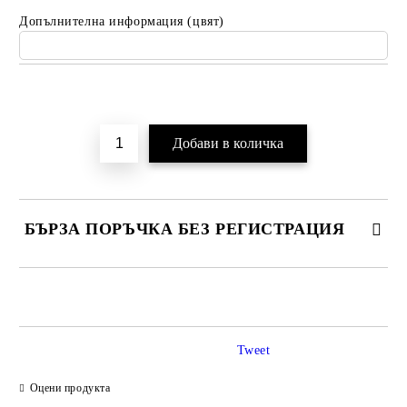
Допълнителна информация (цвят)
Добави в желани
БЪРЗА ПОРЪЧКА БЕЗ РЕГИСТРАЦИЯ
САМО ПОПЪЛНЕТЕ 2 ПОЛЕТА
Tweet
Ние ще се свържем с вас в рамките на работния ден.
Оцени продукта