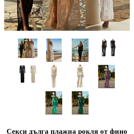
Секси дълга плажна рокля от фино