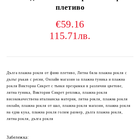
плетиво
€59.16
115.71лв.
Дълга плажна рокля от фино плетиво, Лятна бяла плажна рокля с
дълъг ръкав с ресни, Онлайн магазин за плажна туника и плажна
рокля Викториа Сикрет с тънки презрамки в различни цветове,
лятна туника, Виктория Сикрет реплика, плажна рокля
висококачествена италианска материя, лятна рокля, плажна рокля
онлайн, плажна рокля от шал, плажна рокля магазин, плажна рокля
на една кука, плажна рокля голям размер, дълга плажна рокля,
лятна рокля, дълга рокля
Забележка: