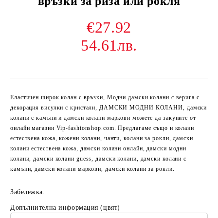
връзки за риза или рокля
€27.92
54.61лв.
Еластичен широк колан с връзки, Модни дамски колани с верига с
декорация висулки с кристали, ДАМСКИ МОДНИ КОЛАНИ, дамски
колани с камъни и дамски колани маркови можете да закупите от
онлайн магазин Vip-fashionshop.com. Предлагаме също и колани
естествена кожа, кожени колани, чанти, колани за рокли, дамски
колани естествена кожа, дамски колани онлайн, дамски модни
колани, дамски колани guess, дамски колани, дамски колани с
камъни, дамски колани маркови, дамски колани за рокли.
Забележка:
Допълнителна информация (цвят)