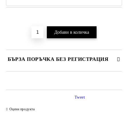
Добави в желани
БЪРЗА ПОРЪЧКА БЕЗ РЕГИСТРАЦИЯ
САМО ПОПЪЛНЕТЕ 2 ПОЛЕТА
Tweet
Ние ще се свържем с вас в рамките на работния ден.
Оцени продукта