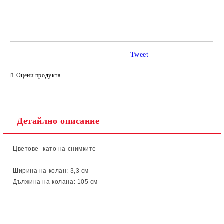
САМО ПОПЪЛНЕТЕ 2 ПОЛЕТА
Tweet
Ние ще се свържем с вас в рамките на работния ден.
Оцени продукта
Детайлно описание
Цветове- като на снимките
Ширина на колан: 3,3
см
Дължина на колана: 105 см