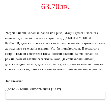
63.70лв.
Черен или сив колан за рокля или риза
, Модни дамски колани с
верига с декорация висулки с кристали, ДАМСКИ МОДНИ
КОЛАНИ, дамски колани с камъни и дамски колани маркови можете
да закупите от онлайн магазин Vip-fashionshop.com. Предлагаме
също и колани естествена кожа, кожени колани, чанти, колани за
рокли, дамски колани естествена кожа, дамски колани онлайн,
дамски модни колани, дамски колани guess, дамски колани, дамски
колани с камъни, дамски колани маркови, дамски колани за рокли.
Забележка:
Допълнителна информация (цвят)
Добави в желани