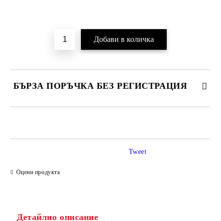
Добави в желани
БЪРЗА ПОРЪЧКА БЕЗ РЕГИСТРАЦИЯ
САМО ПОПЪЛНЕТЕ 2 ПОЛЕТА
Tweet
Ние ще се свържем с вас в рамките на работния ден.
Оцени продукта
Детайлно описание